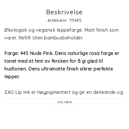
Beskrivelse
Artikkelnr.: 111445
Økologisk og vegansk leppefarge. Matt finish som 
varer. Refill! Uten bambusbeholder.
Farge: 445 Nude Pink. Dens naturlige rosa farge er 
tonet med et hint av fersken for å gi glød til 
hudtonen. Dens ultramatte finish sikrer perfekte 
lepper.
ZAO Lip Ink er høypigmentert og gir en dekkende og 
ultramatt finish til leppene. Teksturen er lett og det 
VIS MER
er enkelt å påføre. 
Den 100% naturlige formelen med ricinolje tilfører 