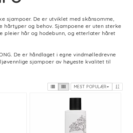
nske sjampoer. De er utviklet med skånsomme,
alle hårtyper og behov. Sjampoene er uten sterke
de pleier hår og hodebunn, og etterlater håret
ONG. De er håndlaget i egne vindmølledrevne
jøvennlige sjampoer av høyeste kvalitet til
MEST POPULÆR