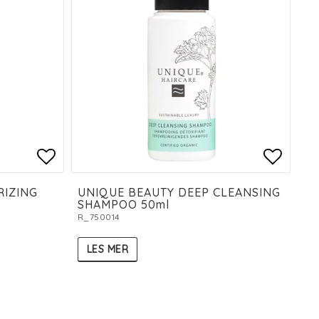
es
Add to list of favorites
Add to
RIZING
UNIQUE BEAUTY DEEP CLEANSING
SHAMPOO 50ml
R_750014
LES MER