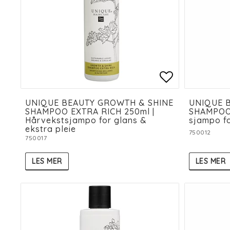
Add to list
Add to list
UNIQUE BEAUTY GROWTH & SHINE
UNIQUE 
SHAMPOO EXTRA RICH 250ml |
SHAMPOO 
Hårvekstsjampo for glans &
sjampo fo
ekstra pleie
750012
750017
LES MER
LES MER