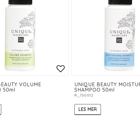
 of favorites
Add to list of favorit
BEAUTY VOLUME
UNIQUE BEAUTY MOISTU
 50ml
SHAMPOO 50ml
R_750012
LES MER