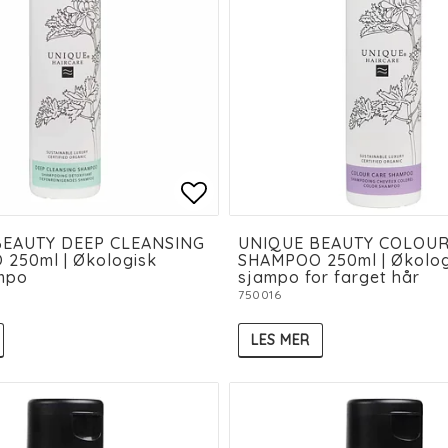
 of favorites
 of favorites
Add to list of favorit
Add to list of favorit
BEAUTY DEEP CLEANSING
UNIQUE BEAUTY COLOUR
250ml | Økologisk
SHAMPOO 250ml | Økolog
mpo
sjampo for farget hår
750016
LES MER