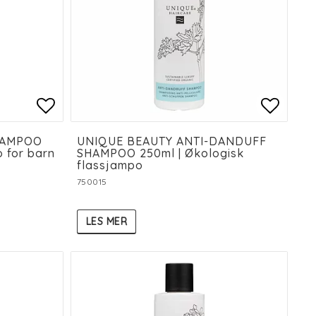
es
es
Add to list of favorites
Add to list of favorites
Add to
Add to
HAMPOO
UNIQUE BEAUTY ANTI-DANDUFF
 for barn
SHAMPOO 250ml | Økologisk
flassjampo
750015
LES MER