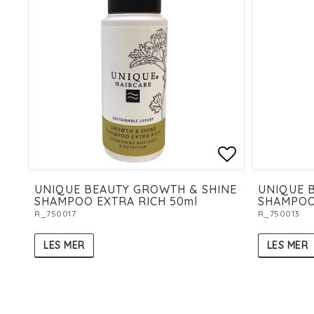
Add to list
UNIQUE BEAUTY GROWTH & SHINE
UNIQUE 
SHAMPOO EXTRA RICH 50ml
SHAMPOO
R_750017
R_750013
LES MER
LES MER