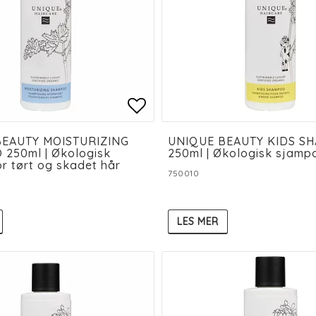
 of favorites
 of favorites
Add to list of favorit
Add to list of favorit
BEAUTY MOISTURIZING
UNIQUE BEAUTY KIDS S
250ml | Økologisk
250ml | Økologisk sjampo
r tørt og skadet hår
750010
LES MER