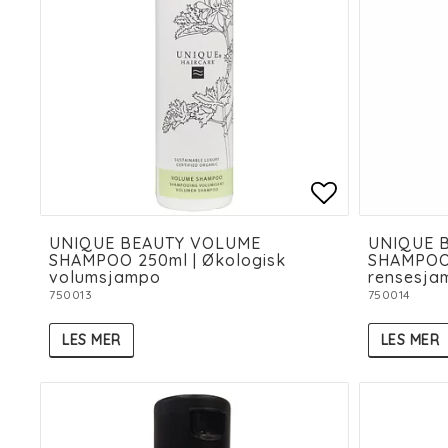
Add to list
Add to list
UNIQUE BEAUTY VOLUME
UNIQUE 
SHAMPOO 250ml | Økologisk
SHAMPOO 
volumsjampo
rensesja
750013
750014
LES MER
LES MER