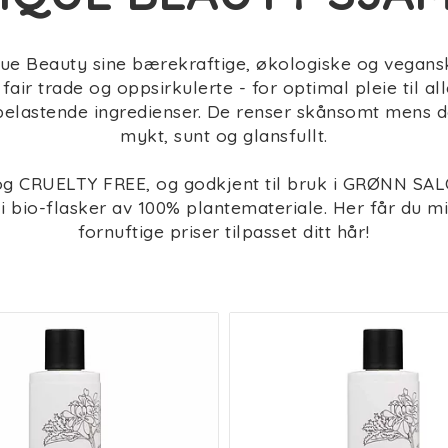
nique Beauty sine bærekraftige, økologiske og vega
 fair trade og oppsirkulerte - for optimal pleie til 
jøbelastende ingredienser. De renser skånsomt mens 
mykt, sunt og glansfullt.
g CRUELTY FREE, og godkjent til bruk i GRØNN SAL
io-flasker av 100% plantemateriale. Her får du mil
fornuftige priser tilpasset ditt hår!