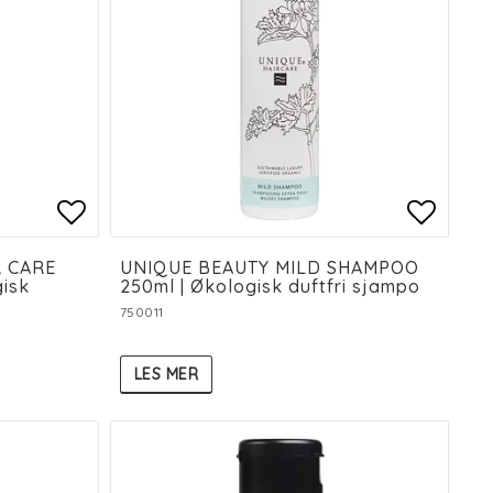
es
es
Add to list of favorites
Add to list of favorites
Add to
Add to
 CARE
UNIQUE BEAUTY MILD SHAMPOO
isk
250ml | Økologisk duftfri sjampo
750011
LES MER