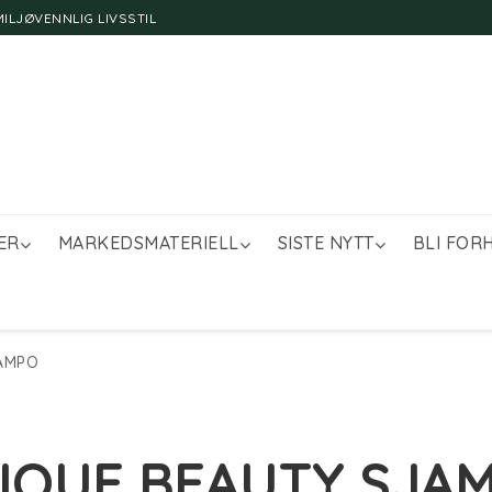
ILJØVENNLIG LIVSSTIL
ER
MARKEDSMATERIELL
SISTE NYTT
BLI FOR
AMPO
IQUE BEAUTY SJA