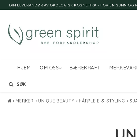
DIN LEVERANDØR AV ØKOLOGISK KOSMETIKK - FOR EN SUNN OG M
HJEM
OM OSS
BÆREKRAFT
MERKEVAR
SØK
MERKER
UNIQUE BEAUTY
HÅRPLEIE & STYLING
SJ
UN