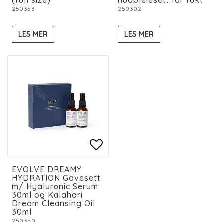
250353
250302
LES MER
LES MER
Add to list of favorit
Add to list of favorit
EVOLVE DREAMY
HYDRATION Gavesett
m/ Hyaluronic Serum
30ml og Kalahari
Dream Cleansing Oil
30ml
250350