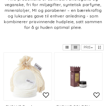
veganske, fri for miljøgifter, syntetisk parfyme,
mineraloljer, MI og parabener – en bærekraftig
og luksuriøs gave til enhver anledning - som
kombinerer prisvinnende hudpleie, satt sammen
for å gi huden optimal pleie.
PRIS
Add to list of favorit
Add to list of favorit
Add 
Add 