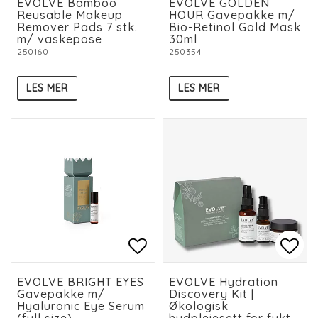
EVOLVE Bamboo
EVOLVE GOLDEN
Reusable Makeup
HOUR Gavepakke m/
Remover Pads 7 stk.
Bio-Retinol Gold Mask
m/ vaskepose
30ml
250160
250354
LES MER
LES MER
Add to list of favorit
Add to list of favorit
Add 
Add 
EVOLVE BRIGHT EYES
EVOLVE Hydration
Gavepakke m/
Discovery Kit |
Hyaluronic Eye Serum
Økologisk
(full size)
hudpleiesett for fukt