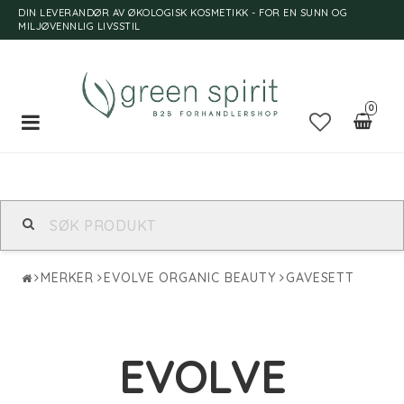
DIN LEVERANDØR AV ØKOLOGISK KOSMETIKK - FOR EN SUNN OG
MILJØVENNLIG LIVSSTIL
0
Toggle
navigation
MERKER
EVOLVE ORGANIC BEAUTY
GAVESETT
EVOLVE