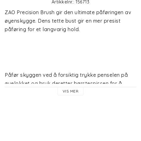
Artikkelnr.: 156713
ZAO Precision Brush gir den ultimate påføringen av 
øyenskygge. Dens tette bust gir en mer presist 
påføring for et langvarig hold. 
Påfør skyggen ved å forsiktig trykke penselen på 
øyelokket og bruk deretter børstespissen for å 
fordele pulveret jevnt. 
VIS MER
Oppdag ZAOs utvalg av makeupkoster og pensler, 
det essensielle verktøyet for en perfekt makeup!