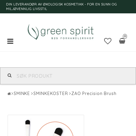
DIN LEVERANDØR AV ØKOLOGISK KOSMETIKK - FOR EN SUNN OG
MILJØVENNLIG LIVSSTIL
0
Toggle
navigation
SMINKE
SMINKEKOSTER
ZAO Precision Brush