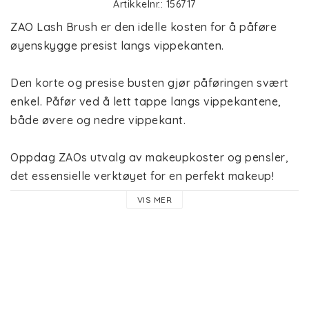
Artikkelnr.: 156717
ZAO Lash Brush er den idelle kosten for å påføre 
øyenskygge presist langs vippekanten. 
Den korte og presise busten gjør påføringen svært 
enkel. Påfør ved å lett tappe langs vippekantene, 
både øvere og nedre vippekant. 
Oppdag ZAOs utvalg av makeupkoster og pensler, 
det essensielle verktøyet for en perfekt makeup!
VIS MER
Håndtak: Ekte bambus
Børstehår: Syntetisk (Nylon)
ZAO har valgt syntetisk hår fremfor naturlige, fordi 
dyrevelferd veier høyest. Alle produktene fra ZAO er 
veganske inkl. makeupkoster.