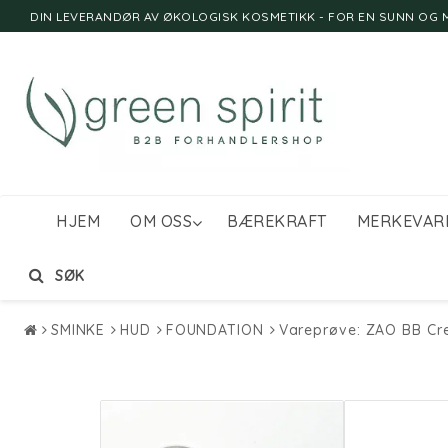
DIN LEVERANDØR AV ØKOLOGISK KOSMETIKK - FOR EN SUNN OG M
HJEM
OM OSS
BÆREKRAFT
MERKEVAR
SØK
SMINKE
HUD
FOUNDATION
Vareprøve: ZAO BB C