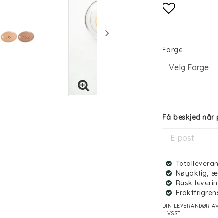
Add to li
Farge
Få beskjed når 
Totallevera
Nøyaktig, æ
Rask leverin
Fraktfrigren
DIN LEVERANDØR AV
LIVSSTIL