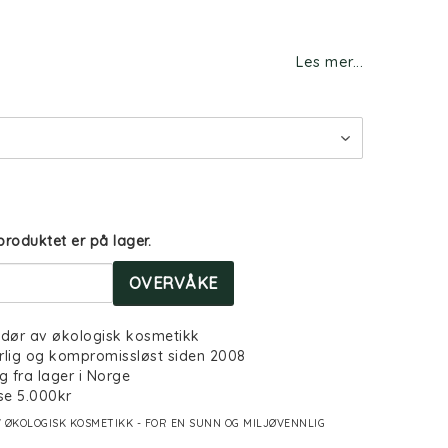
st of favorites
Les mer...
produktet er på lager.
OVERVÅKE
ndør av økologisk kosmetikk
rlig og kompromissløst siden 2008
g fra lager i Norge
se 5.000kr
 ØKOLOGISK KOSMETIKK - FOR EN SUNN OG MILJØVENNLIG