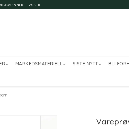
ILJØVENNLIG LIVSSTIL
ER
MARKEDSMATERIELL
SISTE NYTT
BLI FOR
ream
Vareprø