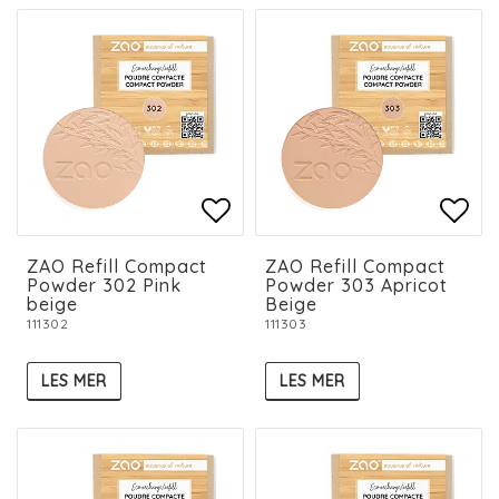
Add to list of favorit
Add to list of favorit
Add 
Add 
ZAO Refill Compact
ZAO Refill Compact
Powder 302 Pink
Powder 303 Apricot
beige
Beige
111302
111303
LES MER
LES MER