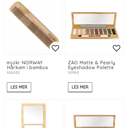
Add to list of favorit
Add to list of favorit
Add 
Add 
mjúkr NORWAY
ZAO Matte & Pearly
Hårkam i bambus
Eyeshadow Palette
100032
101150
LES MER
LES MER