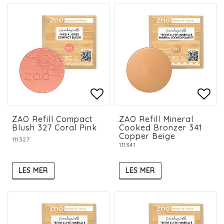
Add to list of favorit
Add to list of favorit
Add 
ZAO Refill Compact
ZAO Refill Mineral
Blush 327 Coral Pink
Cooked Bronzer 341
Copper Beige
111327
111341
LES MER
LES MER