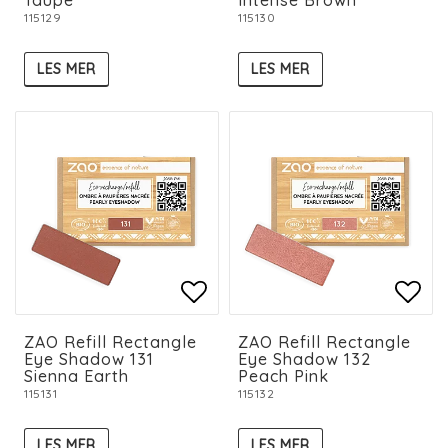
115129
115130
LES MER
LES MER
Add to list of favorit
Add to list of favorit
Add 
Add 
ZAO Refill Rectangle
ZAO Refill Rectangle
Eye Shadow 131
Eye Shadow 132
Sienna Earth
Peach Pink
115131
115132
LES MER
LES MER