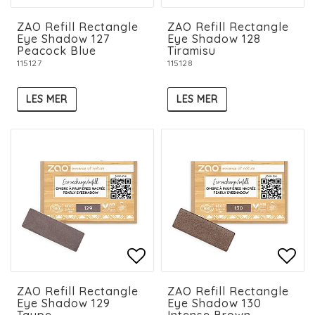
Add to list of favorit
Add 
Add 
ZAO Refill Rectangle
ZAO Refill Rectangle
Eye Shadow 127
Eye Shadow 128
Peacock Blue
Tiramisu
115127
115128
LES MER
LES MER
Add to list of favorit
Add to list of favorit
Add 
Add 
ZAO Refill Rectangle
ZAO Refill Rectangle
Eye Shadow 129
Eye Shadow 130
Taupe
Intense Brown