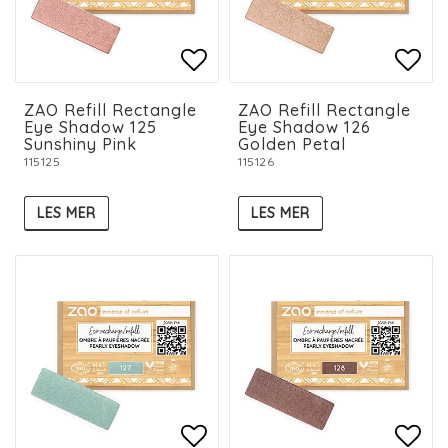
Add to list of favorit
Add to list of favorit
Add 
Add 
ZAO Refill Rectangle
ZAO Refill Rectangle
Eye Shadow 125
Eye Shadow 126
Sunshiny Pink
Golden Petal
115125
115126
LES MER
LES MER