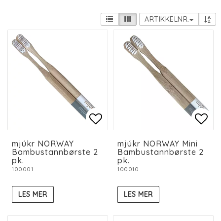
ARTIKKELNR.
Add to list of favorit
Add to list of favorit
Add 
Add 
mjúkr NORWAY
mjúkr NORWAY Mini
Bambustannbørste 2
Bambustannbørste 2
pk.
pk.
100001
100010
LES MER
LES MER