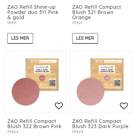
Add to list of favorit
Add to list of favorit
Add 
Add 
ZAO Refill Shine-up
ZAO Refill Compact
Powder duo 311 Pink
Blush 321 Brown
& gold
Orange
111311
111321
LES MER
LES MER
Add to list of favorit
Add to list of favorit
Add 
Add 
ZAO Refill Compact
ZAO Refill Compact
Blush 322 Brown Pink
Blush 323 Dark Purple
111322
111323