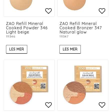
Add to list of favorit
Add 
Add 
ZAO Refill Mineral
ZAO Refill Mineral
Cooked Powder 346
Cooked Bronzer 347
Light beige
Natural glow
111346
111347
LES MER
LES MER