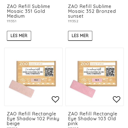
Add to list of favorit
Add to list of favorit
Add 
ZAO Refill Sublime
ZAO Refill Sublime
Mosaic 351 Gold
Mosaic 352 Bronzed
Medium
sunset
111351
111352
LES MER
LES MER
Add to list of favorit
Add to list of favorit
Add 
Add 
ZAO Refill Rectangle
ZAO Refill Rectangle
Eye Shadow 102 Pinky
Eye Shadow 103 Old
beige
pink