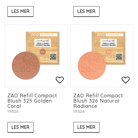
LES MER
LES MER
Add to list of favorit
Add to list of favorit
Add 
Add 
ZAO Refill Compact
ZAO Refill Compact
Blush 325 Golden
Blush 326 Natural
Coral
Radiance
111325
111326
LES MER
LES MER