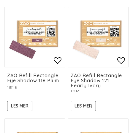
Add to list of favorit
Add to list of favorit
Add 
Add 
ZAO Refill Rectangle
ZAO Refill Rectangle
Eye Shadow 118 Plum
Eye Shadow 121
Pearly Ivory
115118
115121
LES MER
LES MER