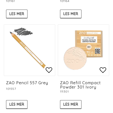
101161
101164
LES MER
LES MER
Add to list of favorit
Add to list of favorit
Add 
Add 
ZAO Pencil 557 Grey
ZAO Refill Compact
Powder 301 Ivory
101557
111301
LES MER
LES MER