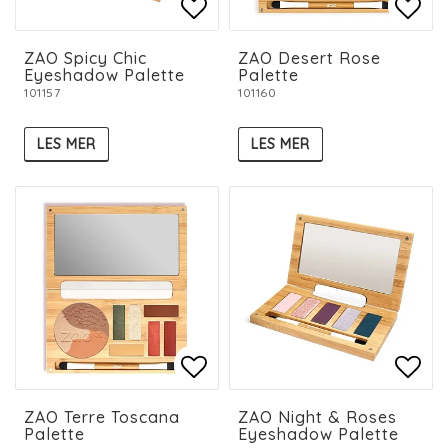
Add to list of favorit
Add to list of favorit
Add 
Add 
ZAO Spicy Chic
ZAO Desert Rose
Eyeshadow Palette
Palette
101157
101160
LES MER
LES MER
Add to list of favorit
Add to list of favorit
Add 
Add 
ZAO Terre Toscana
ZAO Night & Roses
Palette
Eyeshadow Palette