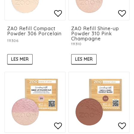
Add to list of favorit
Add to list of favorit
Add 
Add 
ZAO Refill Compact
ZAO Refill Shine-up
Powder 306 Porcelain
Powder 310 Pink
Champagne
111306
111310
LES MER
LES MER