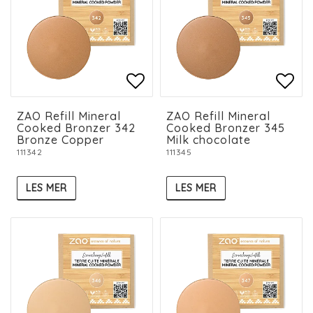
Add to list of favorit
Add to list of favorit
Add 
Add 
ZAO Refill Mineral
ZAO Refill Mineral
Cooked Bronzer 342
Cooked Bronzer 345
Bronze Copper
Milk chocolate
111342
111345
LES MER
LES MER