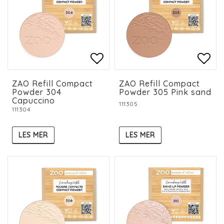
Add to list of favorit
Add to list of favorit
Add 
Add 
ZAO Refill Compact
ZAO Refill Compact
Powder 304
Powder 305 Pink sand
Capuccino
111305
111304
LES MER
LES MER