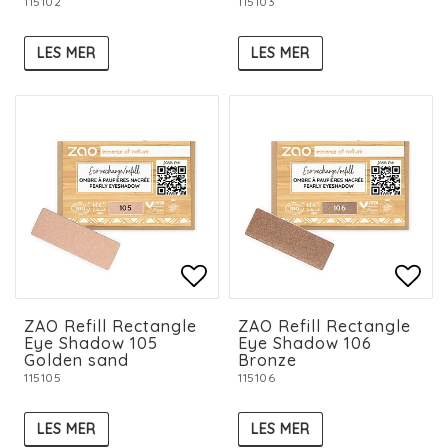
115102
115103
LES MER
LES MER
Add to list of favorit
Add to list of favorit
Add 
Add 
ZAO Refill Rectangle
ZAO Refill Rectangle
Eye Shadow 105
Eye Shadow 106
Golden sand
Bronze
115105
115106
LES MER
LES MER