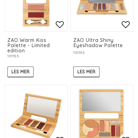
Add to list of favorit
Add to list of favorit
Add 
Add 
ZAO Warm Kiss
ZAO Ultra Shiny
Palette - Limited
Eyeshadow Palette
edition
101155
101153
LES MER
LES MER