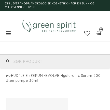
DIN LEVERANDØR AV ØKOLOGISK KOSMETIKK - FOR EN SUNN OG
MILJØVENNLIG LIVSSTIL
0
Toggle
navigation
HUDPLEIE
SERUM
EVOLVE Hyaluronic Serum 200 -
Uten pumpe 30ml