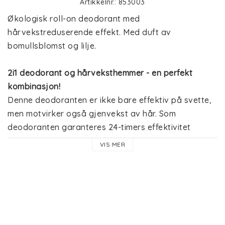
Artikkelnr.: 853003
Økologisk roll-on deodorant med 
hårvekstreduserende effekt. Med duft av 
bomullsblomst og lilje.
2i1 deodorant og hårveksthemmer - en perfekt 
kombinasjon!
Denne deodoranten er ikke bare effektiv på svette, 
men motvirker også gjenvekst av hår. Som 
deodoranten garanteres 24-timers effektivitet 
takket være synergieffekten til saltkrystaller og 
VIS MER
fermenterte aktiver som nøytraliserer dårlig lukt, 
helt naturlig, samtidig som hudens mikrobalanse 
ivaretas. 
I tillegg virker kombinasjonen av 
tigernøttolje og et bioaktivt plantekompleks 
hårveksthemmende ved å forsinke gjenvekst av hår 
betraktelig, gjøre hårene finere samt redusere 