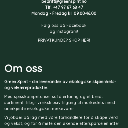
bedrift@greenspirit.no
SPIRAEA ULMARIA FLOWER WATER*, 
Tlf. +47 97 67 68 47
SACCHAROMYCES FERMENT, PRUNUS AMYGDALUS 
Mandag - Fredag kl. 09.00-16.00
DULCIS (SWEET ALMOND) OLEOSOMES, PARFUM 
Følg oss på
Facebook
(FRAGRANCE), XANTHAN GUM, ALCOHOL, GLYCERIN, 
og
Instagram
!
ALOE BARBADENSIS LEAF JUICE POWDER*, CYPERUS 
PRIVATKUNDE? SHOP HER!
ESCULENTUS ROOT OIL*, SERENOA SERRULATA 
FRUIT EXTRACT, GLUCONOLACTONE, CUCURBITA 
PEPO (PUMPKIN) SEED EXTRACT, EPILOBIUM 
Om oss
ANGUSTIFOLIUM FLOWER/LEAF/STEM EXTRACT, 
BENZYL ALCOHOL, SODIUM BENZOATE, POTASSIUM 
Green Spirit - din leverandør av økologiske skjønnhets-
SORBATE, DEHYDROACETIC ACID.
 *Ingredienser fra 
og velværeprodukter.
økologisk landbruk.
Med spisskompetanse, solid erfaring og et bredt
sortiment, tilbyr vi eksklusiv tilgang til markedets mest
99% ingredienser av naturlig opprinnelse.
anerkjente økologiske merkevarer.
56% ingredienser fra økologisk landbruk.
Vi jobber på lag med våre forhandlere for å skape verdi
og vekst, og for å møte den økende etterspørselen etter