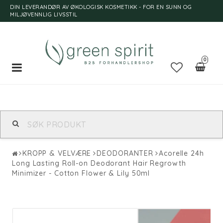
DIN LEVERANDØR AV ØKOLOGISK KOSMETIKK - FOR EN SUNN OG
MILJØVENNLIG LIVSSTIL
0
Toggle
navigation
KROPP & VELVÆRE
DEODORANTER
Acorelle 24h
Long Lasting Roll-on Deodorant Hair Regrowth
Minimizer - Cotton Flower & Lily 50ml