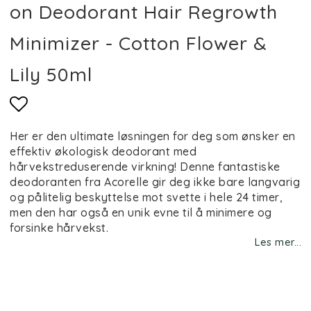
on Deodorant Hair Regrowth
Minimizer - Cotton Flower &
Lily 50ml
Add to list of favorites
Her er den ultimate løsningen for deg som ønsker en
effektiv økologisk deodorant med
hårvekstreduserende virkning! Denne fantastiske
deodoranten fra Acorelle gir deg ikke bare langvarig
og pålitelig beskyttelse mot svette i hele 24 timer,
men den har også en unik evne til å minimere og
forsinke hårvekst.
Les mer...