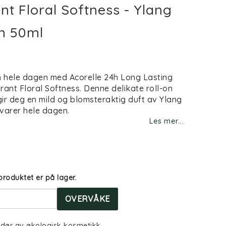
t Floral Softness - Ylang
n 50ml
st of favorites
h hele dagen med Acorelle 24h Long Lasting
ant Floral Softness. Denne delikate roll-on
ir deg en mild og blomsteraktig duft av Ylang
varer hele dagen.
Les mer...
produktet er på lager.
OVERVÅKE
ndør av økologisk kosmetikk