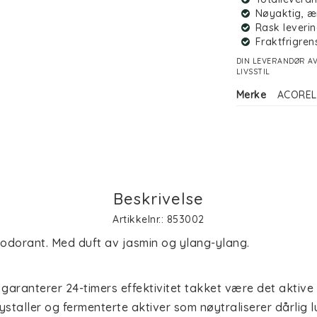
Nøyaktig, æ
Rask leverin
Fraktfrigren
DIN LEVERANDØR AV
LIVSSTIL
Merke
ACOREL
Beskrivelse
Artikkelnr.: 853002
eodorant. Med duft av jasmin og ylang-ylang.
aranterer 24-timers effektivitet takket være det aktive
taller og fermenterte aktiver som nøytraliserer dårlig luk