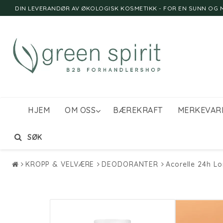
DIN LEVERANDØR AV ØKOLOGISK KOSMETIKK - FOR EN SUNN OG M
HJEM
OM OSS
BÆREKRAFT
MERKEVAR
SØK
KROPP & VELVÆRE
DEODORANTER
Acorelle 24h L