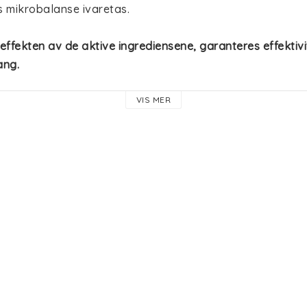
 mikrobalanse ivaretas.
ffekten av de aktive ingrediensene, garanteres effektivit
ang.
VIS MER
tøyet og holder deg tørr og fresh!
niumklorid og alkohol er denne formelen helsevennlig og
tsgivende og lindrende ingredienser.
duftblanding er blomstret og fruktig med noter av fersken
. En luftig og feminin blomsterduft som gir
 en følelse av f
et i 24 timer