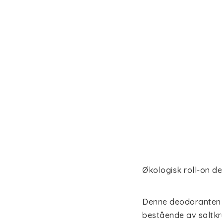
Økologisk roll-on d
Denne deodoranten g
bestående av saltkrys