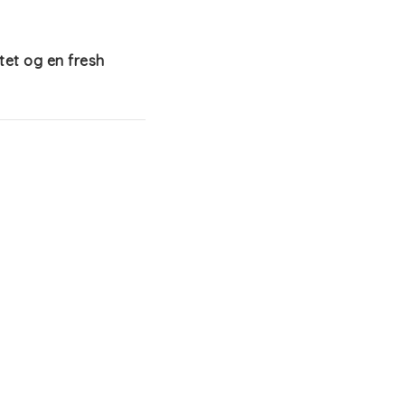
et og en fresh 
 hudvennlig, samt 
, ylang, jasmin, 
riskhet og velvære 