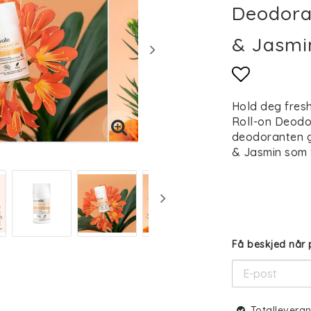
Deodoran
& Jasmi
Add to li
Hold deg fres
Roll-on Deodor
deodoranten g
& Jasmin som 
Få beskjed når 
Totallevera