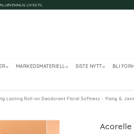
ILJØVENNLIG LIVSSTIL
ER
MARKEDSMATERIELL
SISTE NYTT
BLI FOR
ong Lasting Roll-on Deodorant Floral Softness - Ylang & Jas
Acorelle