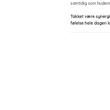
samtidig som hudens
Takket være synergie
følelse hele dagen l
Gir ikke flekker på 
Formulert uten alumi
beriket med fuktighe
Dens 100% naturlige 
vanilje og sandeltre
hele dagen.
Garantert friskh